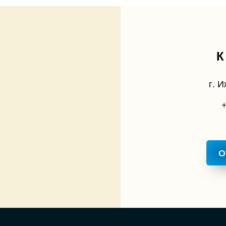
г. И
+
О