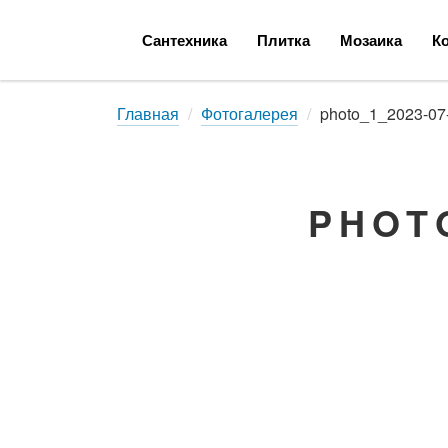
Сантехника
Плитка
Мозаика
К
Главная
Фотогалерея
photo_1_2023-07
Смесители
Напольная плитка
Душевые кабины
Ванны
Настенная плитка
Душевые огражде
PHOTO
Санфаянс
Полотенцесушит