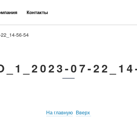
омпания
Контакты
-22_14-56-54
Инсталляции
ния
Мебель
_1_2023-07-22_14
ели
Аксессуары
На главную
Вверх